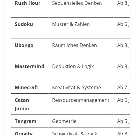
Rush Hour
Sequenzielles Denken
Ab 8 Ja
Sudoku
Muster & Zahlen
Ab 6 Ja
Ubongo
Räumliches Denken
Ab 8 Ja
Mastermind
Deduktion & Logik
Ab 8 Ja
Minecraft
Kreativität & Systeme
Ab 7 Ja
Catan
Ressourcenmanagement
Ab 6 Ja
Junior
Tangram
Geometrie
Ab 5 Ja
Gravity
Schwerkraft & Logik
Ab 8 Ja