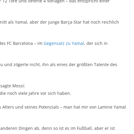
 12 Tore und lieferte 4 Vorlagen – das entspricht einer
itt als Yamal, aber der junge Barça-Star hat noch reichlich
 des FC Barcelona – im
Gegensatz zu Yamal
, der sich in
u und zögerte nicht, ihn als eines der größten Talente des
 sagte Messi:
die noch viele Jahre vor sich haben.
 Alters und seines Potenzials – man hat mir von Lamine Yamal
 anderen Dingen ab, denn so ist es im Fußball, aber er ist