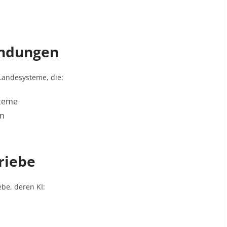
andungen
 Landesysteme, die:
steme
en
riebe
be, deren KI: