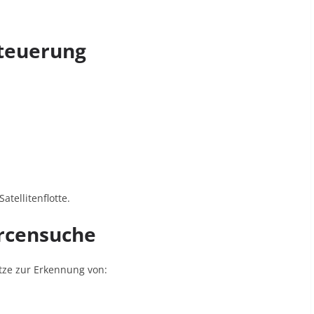
steuerung
atellitenflotte
.
urcensuche
tze zur Erkennung von: