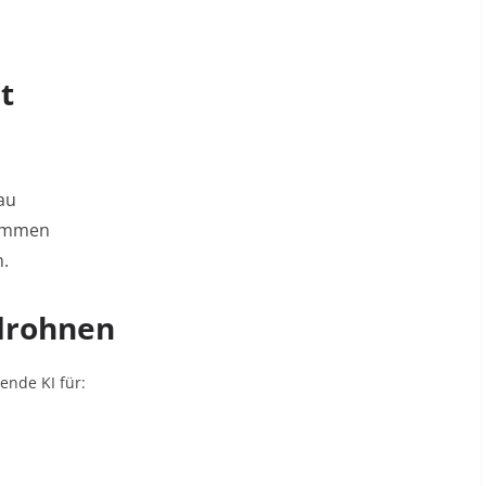
t
au
kommen
m
.
drohnen
ende KI für: