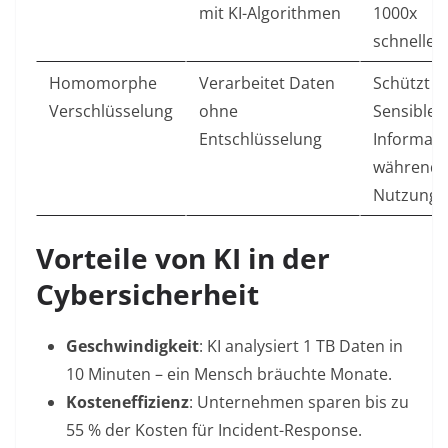
mit KI-Algorithmen
1000x
schneller
Homomorphe
Verarbeitet Daten
Schützt
Verschlüsselung
ohne
Sensible
Entschlüsselung
Informat
während 
Nutzung
Vorteile von KI in der
Cybersicherheit
Geschwindigkeit
: KI analysiert 1 TB Daten in
10 Minuten – ein Mensch bräuchte Monate
.
Kosteneffizienz
: Unternehmen sparen bis zu
55 % der Kosten für Incident-Response
.