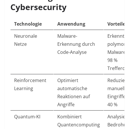
Cybersecurity
Technologie
Anwendung
Vorteile
Neuronale
Malware-
Erkennt
Netze
Erkennung durch
polymorp
Code-Analyse
Malware 
98 %
Trefferqu
Reinforcement
Optimiert
Reduziert
Learning
automatische
manuelle
Reaktionen auf
Eingriffe
Angriffe
40 %
Quantum-KI
Kombiniert
Analysiert
Quantencomputing
Bedrohu