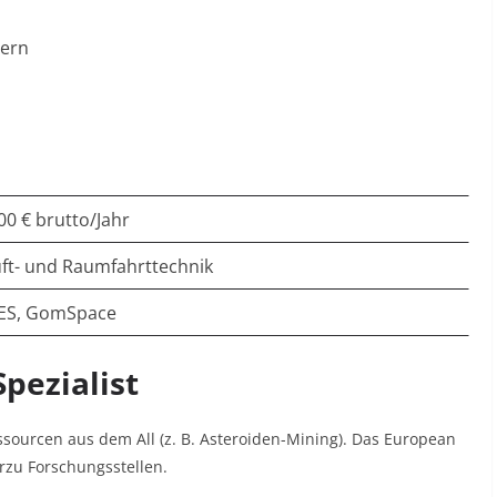
nern
00 € brutto/Jahr
uft- und Raumfahrttechnik
SES, GomSpace
pezialist
ssourcen aus dem All (z. B. Asteroiden-Mining). Das European
erzu Forschungsstellen.