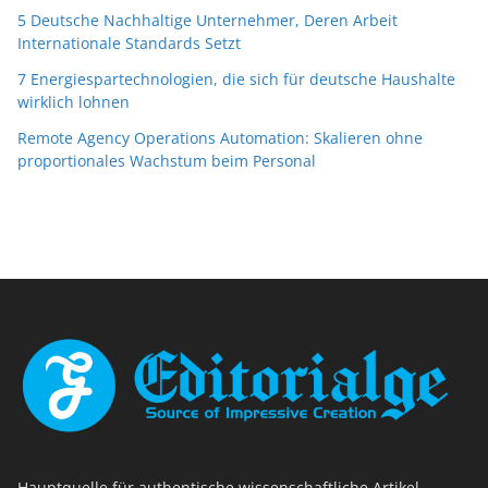
5 Deutsche Nachhaltige Unternehmer, Deren Arbeit
Internationale Standards Setzt
7 Energiespartechnologien, die sich für deutsche Haushalte
wirklich lohnen
Remote Agency Operations Automation: Skalieren ohne
proportionales Wachstum beim Personal
Hauptquelle für authentische wissenschaftliche Artikel