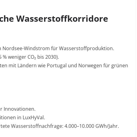
sche Wasserstoffkorridore
n Nordsee-Windstrom für Wasserstoffproduktion
.
55 % weniger CO₂ bis 2030)
.
ften mit Ländern wie Portugal und Norwegen für grünen
r Innovationen.
itionen in LuxHyVal
.
rtete Wasserstoffnachfrage: 4.000–10.000 GWh/Jahr
.