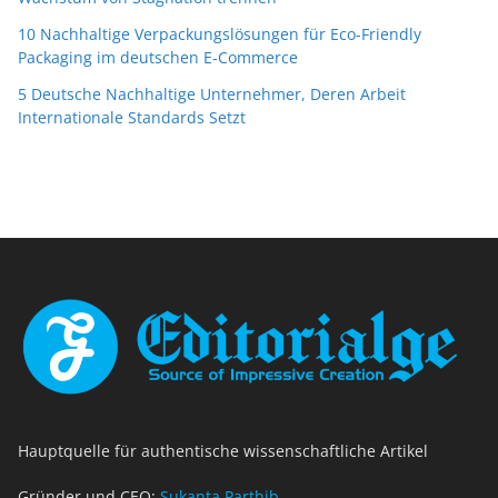
10 Nachhaltige Verpackungslösungen für Eco-Friendly
Packaging im deutschen E-Commerce
5 Deutsche Nachhaltige Unternehmer, Deren Arbeit
Internationale Standards Setzt
Hauptquelle für authentische wissenschaftliche Artikel
Gründer und CEO:
Sukanta Parthib