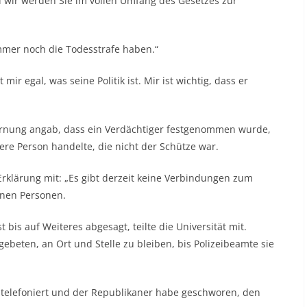
wir werden Sie im vollen Umfang des Gesetzes zur
immer noch die Todesstrafe haben.“
mir egal, was seine Politik ist. Mir ist wichtig, dass er
rnung angab, dass ein Verdächtiger festgenommen wurde,
dere Person handelte, die nicht der Schütze war.
 Erklärung mit: „Es gibt derzeit keine Verbindungen zum
nen Personen.
bis auf Weiteres abgesagt, teilte die Universität mit.
beten, an Ort und Stelle zu bleiben, bis Polizeibeamte sie
 telefoniert und der Republikaner habe geschworen, den