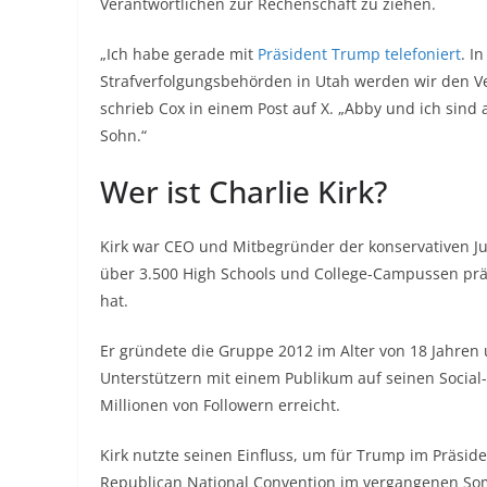
Verantwortlichen zur Rechenschaft zu ziehen.
„Ich habe gerade mit
Präsident Trump telefoniert
. I
Strafverfolgungsbehörden in Utah werden wir den Ver
schrieb Cox in einem Post auf X. „Abby und ich sind 
Sohn.“
Wer ist Charlie Kirk?
Kirk war CEO und Mitbegründer der konservativen Jug
über 3.500 High Schools und College-Campussen präs
hat.
Er gründete die Gruppe 2012 im Alter von 18 Jahren 
Unterstützern mit einem Publikum auf seinen Socia
Millionen von Followern erreicht.
Kirk nutzte seinen Einfluss, um für Trump im Präs
Republican National Convention im vergangenen S