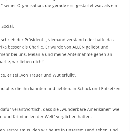
einer Organisation, die gerade erst gestartet war, als ein
 Social.
, schrieb der Präsident. „Niemand verstand oder hatte das
ika besser als Charlie. Er wurde von ALLEN geliebt und
t mehr bei uns. Melania und meine Anteilnahme gehen an
rlie, wir lieben dich!“
e, er sei „von Trauer und Wut erfüllt“.
ind alle, die ihn kannten und liebten, in Schock und Entsetzen
 dafür verantwortlich, dass sie „wunderbare Amerikaner“ wie
 und Kriminellen der Welt“ verglichen hätten.
r den Terrorismus, den wir heute in unserem Land sehen, und