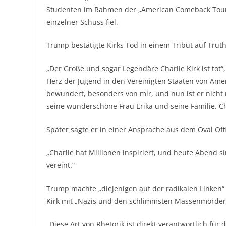
Studenten im Rahmen der „American Comeback Tour“ s
einzelner Schuss fiel.
Trump bestätigte Kirks Tod in einem Tribut auf Truth
„Der Große und sogar Legendäre Charlie Kirk ist tot“
Herz der Jugend in den Vereinigten Staaten von Amer
bewundert, besonders von mir, und nun ist er nich
seine wunderschöne Frau Erika und seine Familie. Cha
Später sagte er in einer Ansprache aus dem Oval Offic
„Charlie hat Millionen inspiriert, und heute Abend s
vereint.“
Trump machte „diejenigen auf der radikalen Linken“
Kirk mit „Nazis und den schlimmsten Massenmördern
„Diese Art von Rhetorik ist direkt verantwortlich fü