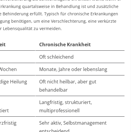
Erkrankung quartalsweise in Behandlung ist und zusätzliche
he Behinderung erfüllt. Typisch für chronische Erkrankungen
orgung benötigen, um eine Verschlechterung, eine verkürzte
 Lebensqualität zu vermeiden.​
eit
Chronische Krankheit
Oft schleichend​
 Wochen​
Monate, Jahre oder lebenslang​
ndige Heilung
Oft nicht heilbar, aber gut
behandelbar​
Langfristig, strukturiert,
ert​
multiprofessionell​
zfristig​
Sehr aktiv, Selbstmanagement
entscheidend​