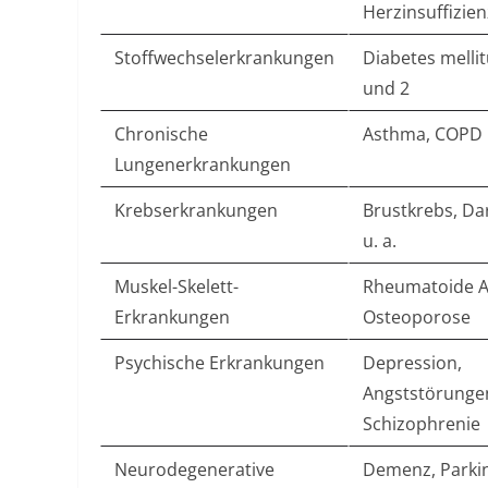
Herzinsuffizienz
Stoffwechselerkrankungen
Diabetes mellit
und 2​
Chronische
Asthma, COPD​
Lungenerkrankungen
Krebserkrankungen
Brustkrebs, D
u. a.​
Muskel-Skelett-
Rheumatoide Ar
Erkrankungen
Osteoporose​
Psychische Erkrankungen
Depression,
Angststörunge
Schizophrenie​
Neurodegenerative
Demenz, Parkin