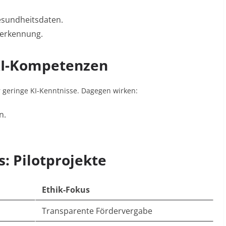
Gesundheitsdaten
.
nserkennung
.
 KI-Kompetenzen
 geringe KI-Kenntnisse
. Dagegen wirken:
en
.
is: Pilotprojekte
Ethik-Fokus
Transparente Fördervergabe