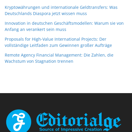
Kryptowährungen und internationale Geldtransfers: Was
Deutschlands Diaspora jetzt wissen muss
Innovation in deutschen Geschäftsmodellen: Warum sie von
Anfang an verankert sein muss
Proposals for High-Value International Projects: Der
vollständige Leitfaden zum Gewinnen großer Aufträge
Remote Agency Financial Management: Die Zahlen, die
Wachstum von Stagnation trennen