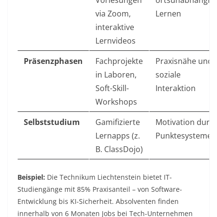
Vorlesungen
ortsunabhängig
via Zoom,
Lernen
interaktive
Lernvideos
Präsenzphasen
Fachprojekte
Praxisnähe und
in Laboren,
soziale
Soft-Skill-
Interaktion
Workshops
Selbststudium
Gamifizierte
Motivation durc
Lernapps (z.
Punktesysteme
B. ClassDojo)
Beispiel:
Die Technikum Liechtenstein bietet IT-
Studiengänge mit 85% Praxisanteil – von Software-
Entwicklung bis KI-Sicherheit. Absolventen finden
innerhalb von 6 Monaten Jobs bei Tech-Unternehmen