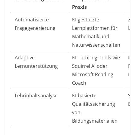
Praxis
Automatisierte
KI-gestützte
Zei
Fragegenerierung
Lernplattformen für
Le
Mathematik und
Naturwissenschaften
Adaptive
KI-Tutoring-Tools wie
Ind
Lernunterstützung
Squirrel AI oder
Fö
Microsoft Reading
Le
Coach
Lehrinhaltsanalyse
KI-basierte
Si
Qualitätssicherung
Bi
von
Bildungsmaterialien