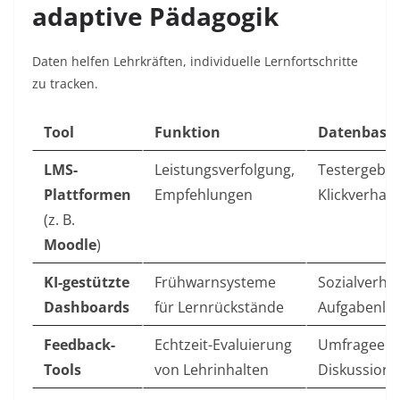
adaptive Pädagogik
Daten helfen Lehrkräften, individuelle Lernfortschritte
zu tracken.
Tool
Funktion
Datenbasis
LMS-
Leistungsverfolgung,
Testergebni
Plattformen
Empfehlungen
Klickverhal
(z. B.
Moodle
)
KI-gestützte
Frühwarnsysteme
Sozialverhal
Dashboards
für Lernrückstände
Aufgabenlö
Feedback-
Echtzeit-Evaluierung
Umfrageerg
Tools
von Lehrinhalten
Diskussions