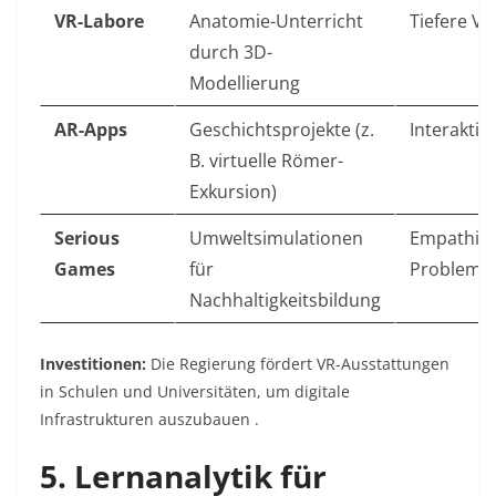
VR-Labore
Anatomie-Unterricht
Tiefere V
durch 3D-
Modellierung
AR-Apps
Geschichtsprojekte (z.
Interaktiv
B. virtuelle Römer-
Exkursion)
Serious
Umweltsimulationen
Empathie-
Games
für
Probleml
Nachhaltigkeitsbildung
Investitionen:
Die Regierung fördert VR-Ausstattungen
in Schulen und Universitäten, um digitale
Infrastrukturen auszubauen .
5. Lernanalytik für