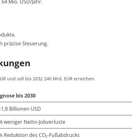
 64 Mio. USD/Jahr
.
odukte
.
h präzise Steuerung
.
rkungen
AGR und soll bis 2032 240 Mrd. EUR erreichen
.
gnose bis 2030
–1,8 Billionen USD
% weniger Netto-Jobverluste
% Reduktion des CO₂-Fußabdrucks