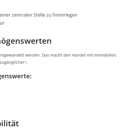
ner zentralen Stelle zu hinterlegen
tur
rmögenswerten
 umgewandelt werden. Das macht den Handel mit Immobilien,
 zugänglicher
1
.
genswerte:
ilität