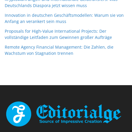
Deutschlands Diaspora jetzt wissen muss
Innovation in deutschen Geschäftsmodellen: Warum sie von
Anfang an verankert sein muss
Proposals for High-Value International Projects: Der
vollständige Leitfaden zum Gewinnen großer Aufträge
Remote Agency Financial Management: Die Zahlen, die
Wachstum von Stagnation trennen