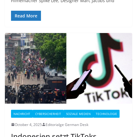
Filmemacher Spike Lee, Designer Marc Jacobs und
Read More
NACHRICHT
CYBERSICHERHEIT
SOZIALE MEDIEN
TECHNOLOGIE
October 4, 2025
Editorialge German Desk
Indonesien setzt TikToks