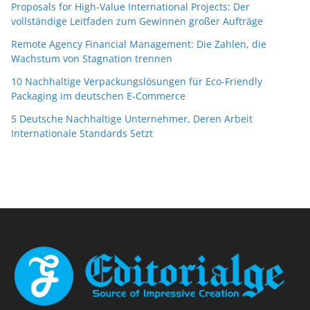
Proposals for High-Value International Projects: Der
vollständige Leitfaden zum Gewinnen großer Aufträge
Remote Agency Financial Management: Die Zahlen, die
Wachstum von Stagnation trennen
10 Nachhaltige Verpackungslösungen für Eco-Friendly
Packaging im deutschen E-Commerce
5 Deutsche Nachhaltige Unternehmer, Deren Arbeit
Internationale Standards Setzt