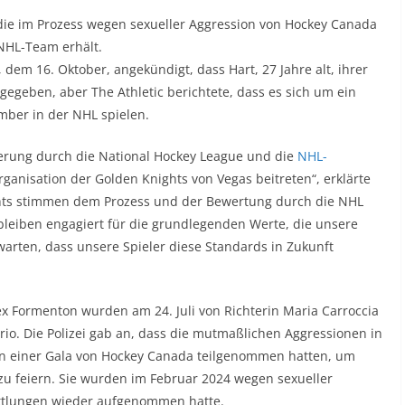
, die im Prozess wegen sexueller Aggression von Hockey Canada
NHL-Team erhält.
em 16. Oktober, angekündigt, dass Hart, 27 Jahre alt, ihrer
gegeben, aber The Athletic berichtete, dass es sich um ein
ember in der NHL spielen.
erung durch die National Hockey League und die
NHL-
ganisation der Golden Knights von Vegas beitreten“, erklärte
ghts stimmen dem Prozess und der Bewertung durch die NHL
bleiben engagiert für die grundlegenden Werte, die unsere
warten, dass unsere Spieler diese Standards in Zukunft
ex Formenton wurden am 24. Juli von Richterin Maria Carroccia
io. Die Polizei gab an, dass die mutmaßlichen Aggressionen in
an einer Gala von Hockey Canada teilgenommen hatten, um
zu feiern. Sie wurden im Februar 2024 wegen sexueller
ittlungen wieder aufgenommen hatte.