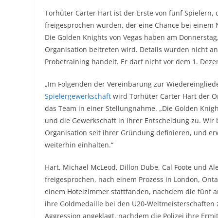
Torhüter Carter Hart ist der Erste von fünf Spielern
freigesprochen wurden, der eine Chance bei einem 
Die Golden Knights von Vegas haben am Donnerstag, d
Organisation beitreten wird. Details wurden nicht an
Probetraining handelt. Er darf nicht vor dem 1. Dez
„Im Folgenden der Vereinbarung zur Wiedereinglied
Spielergewerkschaft
wird Torhüter Carter Hart der Or
das Team in einer Stellungnahme. „Die Golden Kni
und die Gewerkschaft in ihrer Entscheidung zu. Wir 
Organisation seit ihrer Gründung definieren, und er
weiterhin einhalten.“
Hart, Michael McLeod, Dillon Dube, Cal Foote und Al
freigesprochen, nach einem Prozess in London, Ontar
einem Hotelzimmer stattfanden, nachdem die fünf 
ihre Goldmedaille bei den U20-Weltmeisterschaften 
Aggression angeklagt, nachdem die Polizei ihre Erm