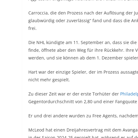
Carroccia, die den Prozess nach der Auflösung der Jur
glaubwürdig oder zuverlässig“ fand und dass die Ankl
frei.
Die NHL kündigte am 11. September an, dass sie die
finde, öffnete aber den Weg für ihre Rückkehr. Ihre 
werden, und sie können ab dem 1. Dezember spiele
Hart war der einzige Spieler, der im Prozess aussag
nicht mehr gespielt.
Zu dieser Zeit war er der erste Torhüter der
Philadel
Gegentordurchschnitt von 2,80 und einer Fangquote 
Er und drei andere wurden zu Free Agents, nachdem s
McLeod hat einen Dreijahresvertrag mit dem Avanga
in der Saison 2024-25 gespielt hat, während er auf d