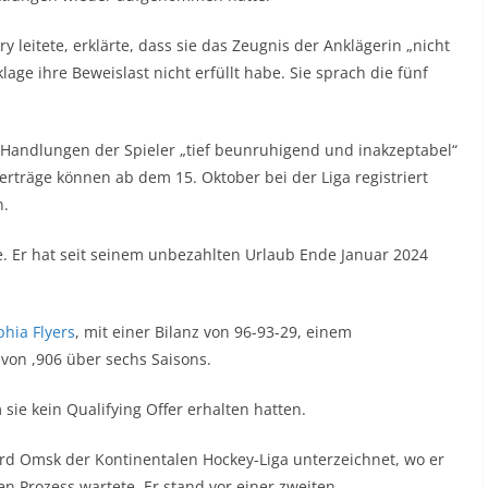
y leitete, erklärte, dass sie das Zeugnis der Anklägerin „nicht
age ihre Beweislast nicht erfüllt habe. Sie sprach die fünf
 Handlungen der Spieler „tief beunruhigend und inakzeptabel“
Verträge können ab dem 15. Oktober bei der Liga registriert
n.
te. Er hat seit seinem unbezahlten Urlaub Ende Januar 2024
phia Flyers
, mit einer Bilanz von 96-93-29, einem
von ,906 über sechs Saisons.
ie kein Qualifying Offer erhalten hatten.
rd Omsk der Kontinentalen Hockey-Liga unterzeichnet, wo er
en Prozess wartete. Er stand vor einer zweiten.