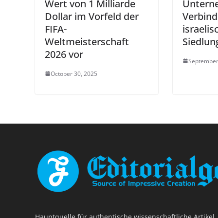
Wert von 1 Milliarde
Untern
Dollar im Vorfeld der
Verbind
FIFA-
israeli
Weltmeisterschaft
Siedlun
2026 vor
September
October 30, 2025
Hauptquelle für authentische wissenschaftliche Artikel