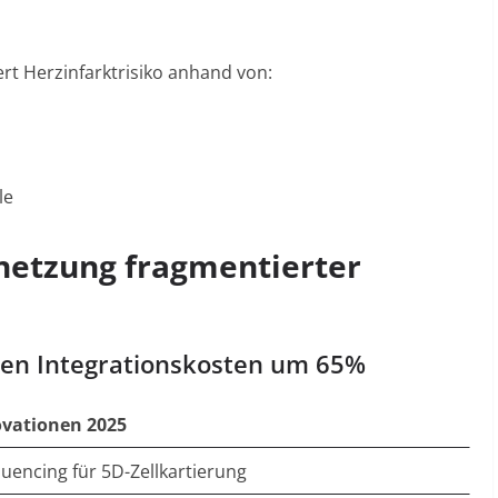
ert Herzinfarktrisiko anhand von:
le
etzung fragmentierter
ken Integrationskosten um 65%
ovationen 2025
quencing für 5D-Zellkartierung