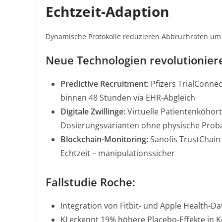
Echtzeit-Adaption
Dynamische Protokolle reduzieren Abbruchraten u
Neue Technologien revolutionier
Predictive Recruitment
:
Pfizers
TrialConnec
binnen 48 Stunden via EHR-Abgleich
Digitale Zwillinge
:
Virtuelle Patientenköhor
Dosierungsvarianten ohne physische Pro
Blockchain-Monitoring
:
Sanofis
TrustChain
Echtzeit – manipulationssicher
Fallstudie Roche:
Integration von Fitbit- und Apple Health-D
KI erkennt 19% höhere Placebo-Effekte in 