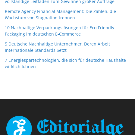
vollständige Leitfaden zum Gewinnen großer Aufträge
Remote Agency Financial Management: Die Zahlen, die
Wachstum von Stagnation trennen
10 Nachhaltige Verpackungslösungen für Eco-Friendly
Packaging im deutschen E-Commerce
5 Deutsche Nachhaltige Unternehmer, Deren Arbeit
Internationale Standards Setzt
7 Energiespartechnologien, die sich für deutsche Haushalte
wirklich lohnen