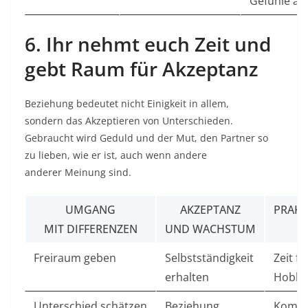
Gefühle au
6. Ihr nehmt euch Zeit und
gebt Raum für Akzeptanz
Beziehung bedeutet nicht Einigkeit in allem,
sondern das Akzeptieren von Unterschieden.
Gebraucht wird Geduld und der Mut, den Partner so
zu lieben, wie er ist, auch wenn andere
anderer Meinung sind.
UMGANG
AKZEPTANZ
PRAKT
MIT DIFFERENZEN
UND WACHSTUM
Freiraum geben
Selbstständigkeit
Zeit f
erhalten
Hobby
Unterschied schätzen
Beziehung
Kompr