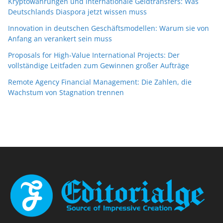
Kryptowährungen und internationale Geldtransfers: Was
Deutschlands Diaspora jetzt wissen muss
Innovation in deutschen Geschäftsmodellen: Warum sie von
Anfang an verankert sein muss
Proposals for High-Value International Projects: Der
vollständige Leitfaden zum Gewinnen großer Aufträge
Remote Agency Financial Management: Die Zahlen, die
Wachstum von Stagnation trennen