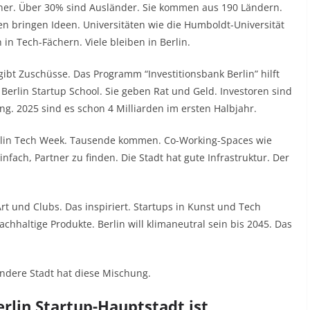
ohner. Über 30% sind Ausländer. Sie kommen aus 190 Ländern.
ien bringen Ideen. Universitäten wie die Humboldt-Universität
in Tech-Fächern. Viele bleiben in Berlin.
gibt Zuschüsse. Das Programm “Investitionsbank Berlin” hilft
 Berlin Startup School. Sie geben Rat und Geld. Investoren sind
ng. 2025 sind es schon 4 Milliarden im ersten Halbjahr.
Berlin Tech Week. Tausende kommen. Co-Working-Spaces wie
einfach, Partner zu finden. Die Stadt hat gute Infrastruktur. Der
t-Art und Clubs. Das inspiriert. Startups in Kunst und Tech
hhaltige Produkte. Berlin will klimaneutral sein bis 2045. Das
andere Stadt hat diese Mischung.
rlin Startup-Hauptstadt ist