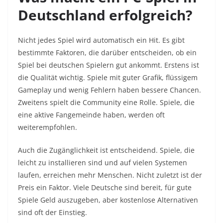
Deutschland erfolgreich?
Nicht jedes Spiel wird automatisch ein Hit. Es gibt
bestimmte Faktoren, die darüber entscheiden, ob ein
Spiel bei deutschen Spielern gut ankommt. Erstens ist
die Qualität wichtig. Spiele mit guter Grafik, flüssigem
Gameplay und wenig Fehlern haben bessere Chancen.
Zweitens spielt die Community eine Rolle. Spiele, die
eine aktive Fangemeinde haben, werden oft
weiterempfohlen.
Auch die Zugänglichkeit ist entscheidend. Spiele, die
leicht zu installieren sind und auf vielen Systemen
laufen, erreichen mehr Menschen. Nicht zuletzt ist der
Preis ein Faktor. Viele Deutsche sind bereit, für gute
Spiele Geld auszugeben, aber kostenlose Alternativen
sind oft der Einstieg.