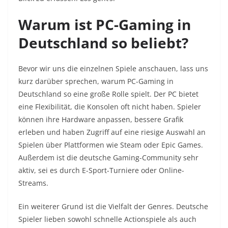
Warum ist PC-Gaming in
Deutschland so beliebt?
Bevor wir uns die einzelnen Spiele anschauen, lass uns
kurz darüber sprechen, warum PC-Gaming in
Deutschland so eine große Rolle spielt. Der PC bietet
eine Flexibilität, die Konsolen oft nicht haben. Spieler
können ihre Hardware anpassen, bessere Grafik
erleben und haben Zugriff auf eine riesige Auswahl an
Spielen über Plattformen wie Steam oder Epic Games.
Außerdem ist die deutsche Gaming-Community sehr
aktiv, sei es durch E-Sport-Turniere oder Online-
Streams.
Ein weiterer Grund ist die Vielfalt der Genres. Deutsche
Spieler lieben sowohl schnelle Actionspiele als auch