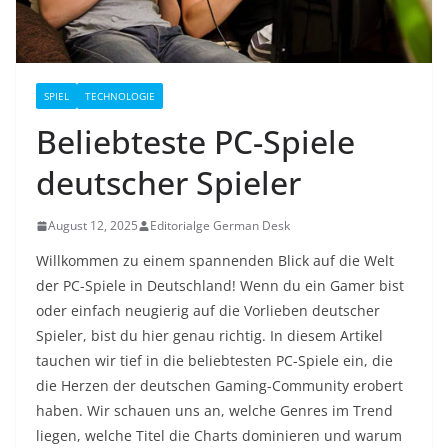
SPIEL
TECHNOLOGIE
Beliebteste PC-Spiele
deutscher Spieler
August 12, 2025
Editorialge German Desk
Willkommen zu einem spannenden Blick auf die Welt
der PC-Spiele in Deutschland! Wenn du ein Gamer bist
oder einfach neugierig auf die Vorlieben deutscher
Spieler, bist du hier genau richtig. In diesem Artikel
tauchen wir tief in die beliebtesten PC-Spiele ein, die
die Herzen der deutschen Gaming-Community erobert
haben. Wir schauen uns an, welche Genres im Trend
liegen, welche Titel die Charts dominieren und warum