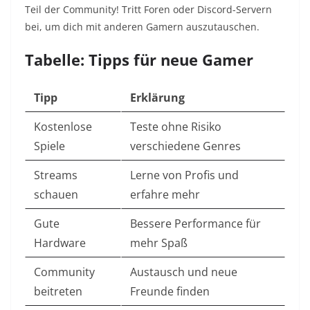
Teil der Community! Tritt Foren oder Discord-Servern
bei, um dich mit anderen Gamern auszutauschen.
Tabelle: Tipps für neue Gamer
Tipp
Erklärung
Kostenlose
Teste ohne Risiko
Spiele
verschiedene Genres
Streams
Lerne von Profis und
schauen
erfahre mehr
Gute
Bessere Performance für
Hardware
mehr Spaß
Community
Austausch und neue
beitreten
Freunde finden