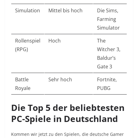
Simulation
Mittel bis hoch
Die Sims,
Farming
Simulator
Rollenspiel
Hoch
The
(RPG)
Witcher 3,
Baldur’s
Gate 3
Battle
Sehr hoch
Fortnite,
Royale
PUBG
Die Top 5 der beliebtesten
PC-Spiele in Deutschland
Kommen wir jetzt zu den Spielen, die deutsche Gamer