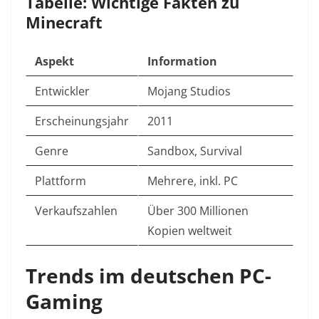
Tabelle: Wichtige Fakten zu
Minecraft
Aspekt
Information
Entwickler
Mojang Studios
Erscheinungsjahr
2011
Genre
Sandbox, Survival
Plattform
Mehrere, inkl. PC
Verkaufszahlen
Über 300 Millionen
Kopien weltweit
Trends im deutschen PC-
Gaming