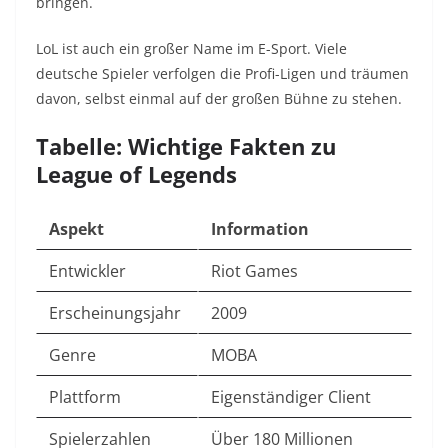
bringen.
LoL ist auch ein großer Name im E-Sport. Viele
deutsche Spieler verfolgen die Profi-Ligen und träumen
davon, selbst einmal auf der großen Bühne zu stehen.
Tabelle: Wichtige Fakten zu
League of Legends
Aspekt
Information
Entwickler
Riot Games
Erscheinungsjahr
2009
Genre
MOBA
Plattform
Eigenständiger Client
Spielerzahlen
Über 180 Millionen