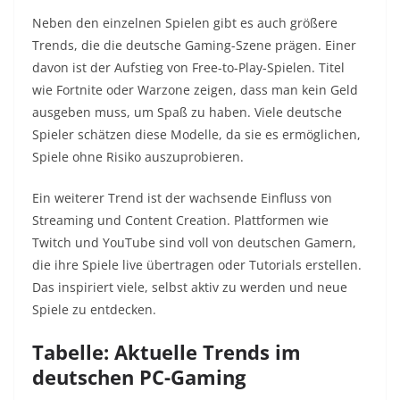
Neben den einzelnen Spielen gibt es auch größere
Trends, die die deutsche Gaming-Szene prägen. Einer
davon ist der Aufstieg von Free-to-Play-Spielen. Titel
wie Fortnite oder Warzone zeigen, dass man kein Geld
ausgeben muss, um Spaß zu haben. Viele deutsche
Spieler schätzen diese Modelle, da sie es ermöglichen,
Spiele ohne Risiko auszuprobieren.
Ein weiterer Trend ist der wachsende Einfluss von
Streaming und Content Creation. Plattformen wie
Twitch und YouTube sind voll von deutschen Gamern,
die ihre Spiele live übertragen oder Tutorials erstellen.
Das inspiriert viele, selbst aktiv zu werden und neue
Spiele zu entdecken.
Tabelle: Aktuelle Trends im
deutschen PC-Gaming