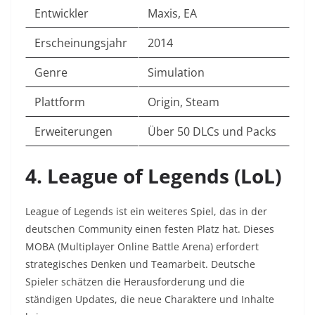
Entwickler
Maxis, EA
Erscheinungsjahr
2014
Genre
Simulation
Plattform
Origin, Steam
Erweiterungen
Über 50 DLCs und Packs
4. League of Legends (LoL)
League of Legends ist ein weiteres Spiel, das in der
deutschen Community einen festen Platz hat. Dieses
MOBA (Multiplayer Online Battle Arena) erfordert
strategisches Denken und Teamarbeit. Deutsche
Spieler schätzen die Herausforderung und die
ständigen Updates, die neue Charaktere und Inhalte