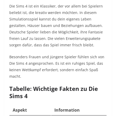
Die Sims 4 ist ein Klassiker, der vor allem bei Spielern
beliebt ist, die kreativ werden möchten. In diesem
Simulationsspiel kannst du dein eigenes Leben
gestalten, Häuser bauen und Beziehungen aufbauen.
Deutsche Spieler lieben die Möglichkeit, ihre Fantasie
freien Lauf zu lassen. Die vielen Erweiterungspakete
sorgen dafür, dass das Spiel immer frisch bleibt.
Besonders Frauen und jüngere Spieler fühlen sich von
Die Sims 4 angesprochen. Es ist ein ruhiges Spiel, das
keinen Wettkampf erfordert, sondern einfach Spaß
macht.
Tabelle: Wichtige Fakten zu Die
Sims 4
Aspekt
Information