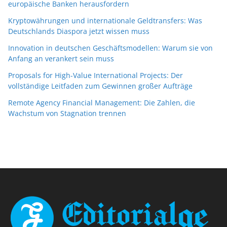
europäische Banken herausfordern
Kryptowährungen und internationale Geldtransfers: Was
Deutschlands Diaspora jetzt wissen muss
Innovation in deutschen Geschäftsmodellen: Warum sie von
Anfang an verankert sein muss
Proposals for High-Value International Projects: Der
vollständige Leitfaden zum Gewinnen großer Aufträge
Remote Agency Financial Management: Die Zahlen, die
Wachstum von Stagnation trennen