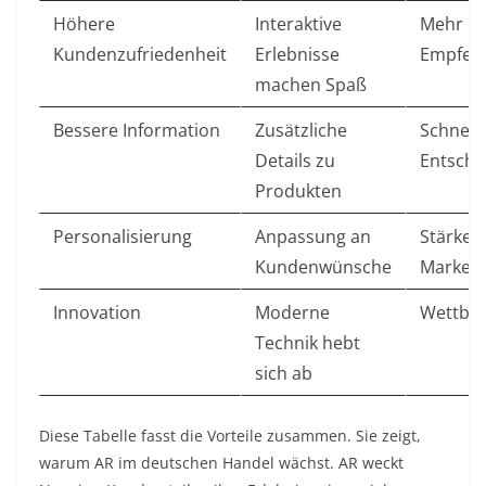
Höhere
Interaktive
Mehr Lo
Kundenzufriedenheit
Erlebnisse
Empfeh
machen Spaß
Bessere Information
Zusätzliche
Schnell
Details zu
Entsche
Produkten
Personalisierung
Anpassung an
Stärker
Kundenwünsche
Marken
Innovation
Moderne
Wettbew
Technik hebt
sich ab
Diese Tabelle fasst die Vorteile zusammen. Sie zeigt,
warum AR im deutschen Handel wächst. AR weckt