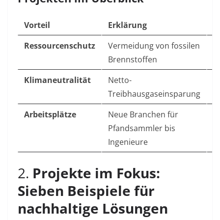
Vorteil
Erklärung
E
Ressourcenschutz
Vermeidung von fossilen
R
Brennstoffen
Klimaneutralität
Netto-
E
Treibhausgaseinsparung
Arbeitsplätze
Neue Branchen für
A
Pfandsammler bis
Ingenieure
2.
Projekte im Fokus:
Sieben Beispiele für
nachhaltige Lösungen