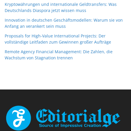
Kryptowährungen und internationale Geldtransfers: Was
Deutschlands Diaspora jetzt wissen muss
Innovation in deutschen Geschäftsmodellen: Warum sie von
Anfang an verankert sein muss
Proposals for High-Value International Projects: Der
vollständige Leitfaden zum Gewinnen großer Aufträge
Remote Agency Financial Management: Die Zahlen, die
Wachstum von Stagnation trennen