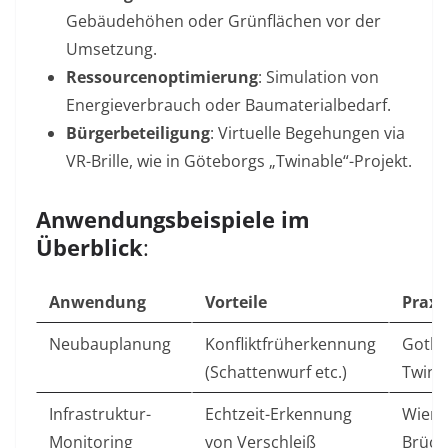
Gebäudehöhen oder Grünflächen vor der
Umsetzung.
Ressourcenoptimierung
: Simulation von
Energieverbrauch oder Baumaterialbedarf.
Bürgerbeteiligung
: Virtuelle Begehungen via
VR-Brille, wie in Göteborgs „Twinable“-Projekt
.
Anwendungsbeispiele im
Überblick
:
Anwendung
Vorteile
Praxi
Neubauplanung
Konfliktfrüherkennung
Gothe
(Schattenwurf etc.)
Twin
Infrastruktur-
Echtzeit-Erkennung
Wiene
Monitoring
von Verschleiß
Brüc