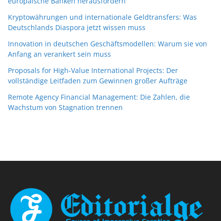
europäische Banken herausfordern
Kryptowährungen und internationale Geldtransfers: Was
Deutschlands Diaspora jetzt wissen muss
Innovation in deutschen Geschäftsmodellen: Warum sie von
Anfang an verankert sein muss
Proposals for High-Value International Projects: Der
vollständige Leitfaden zum Gewinnen großer Aufträge
Remote Agency Financial Management: Die Zahlen, die
Wachstum von Stagnation trennen