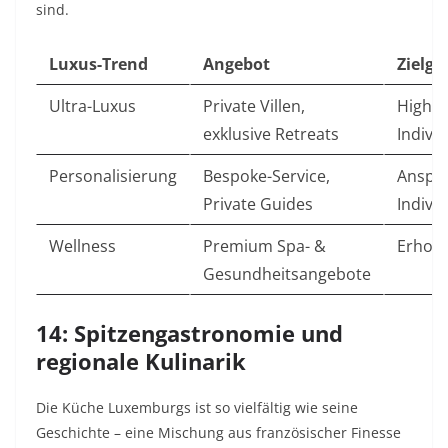
sind.
Luxus-Trend
Angebot
Zielgr
Ultra-Luxus
Private Villen,
High-
exklusive Retreats
Indivi
Personalisierung
Bespoke-Service,
Anspru
Private Guides
Indivi
Wellness
Premium Spa- &
Erhol
Gesundheitsangebote
14: Spitzengastronomie und
regionale Kulinarik
Die Küche Luxemburgs ist so vielfältig wie seine
Geschichte – eine Mischung aus französischer Finesse