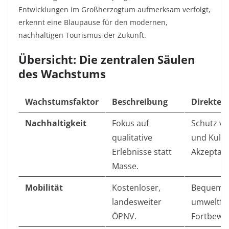
Entwicklungen im Großherzogtum aufmerksam verfolgt,
erkennt eine Blaupause für den modernen,
nachhaltigen Tourismus der Zukunft.
Übersicht: Die zentralen Säulen
des Wachstums
Wachstumsfaktor
Beschreibung
Direkter
Nachhaltigkeit
Fokus auf
Schutz vo
qualitative
und Kultu
Erlebnisse statt
Akzeptanz
Masse.
Mobilität
Kostenloser,
Bequeme
landesweiter
umweltfr
ÖPNV.
Fortbewe