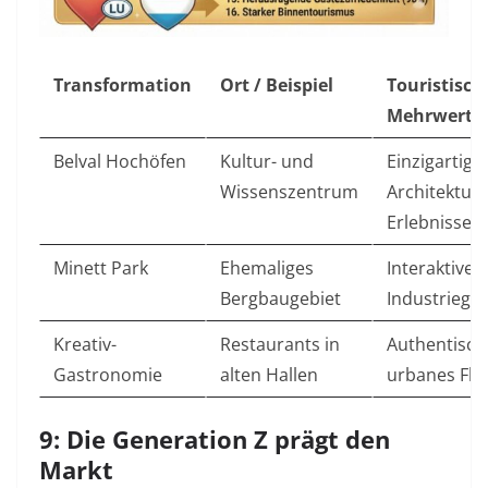
Transformation
Ort / Beispiel
Touristisch
Mehrwert
Belval Hochöfen
Kultur- und
Einzigartige
Wissenszentrum
Architektur-
Erlebnisse
Minett Park
Ehemaliges
Interaktive
Bergbaugebiet
Industriege
Kreativ-
Restaurants in
Authentisch
Gastronomie
alten Hallen
urbanes Flai
9: Die Generation Z prägt den
Markt