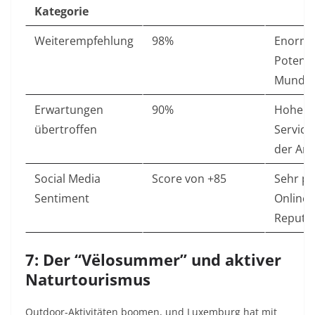
Kategorie
Weiterempfehlung
98%
Enorm
Potenzi
Mundp
Erwartungen
90%
Hohe
übertroffen
Service
der Anb
Social Media
Score von +85
Sehr po
Sentiment
Online-
Reputa
7: Der “Vëlosummer” und aktiver
Naturtourismus
Outdoor-Aktivitäten boomen, und Luxemburg hat mit