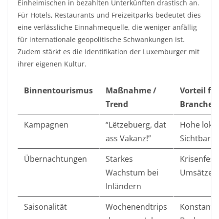
Einheimischen in bezahlten Unterkünften drastisch an.
Für Hotels, Restaurants und Freizeitparks bedeutet dies
eine verlässliche Einnahmequelle, die weniger anfällig
für internationale geopolitische Schwankungen ist.
Zudem stärkt es die Identifikation der Luxemburger mit
ihrer eigenen Kultur.
Binnentourismus
Maßnahme /
Vorteil für
Trend
Branche
Kampagnen
“Lëtzebuerg, dat
Hohe loka
ass Vakanz!”
Sichtbarke
Übernachtungen
Starkes
Krisenfest
Wachstum bei
Umsätze
Inländern
Saisonalität
Wochenendtrips
Konstante