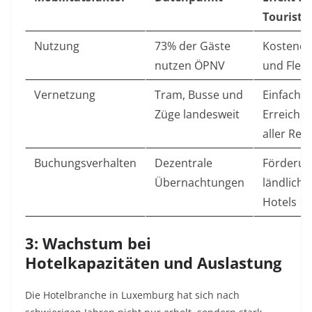
Touriste
Nutzung
73% der Gäste
Kostener
nutzen ÖPNV
und Flexib
Vernetzung
Tram, Busse und
Einfache
Züge landesweit
Erreichba
aller Reg
Buchungsverhalten
Dezentrale
Förderu
Übernachtungen
ländliche
Hotels
3: Wachstum bei
Hotelkapazitäten und Auslastung
Die Hotelbranche in Luxemburg hat sich nach