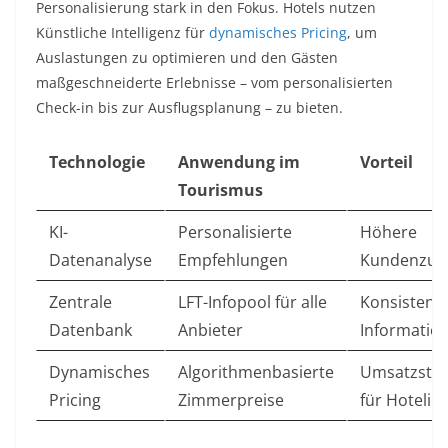
Personalisierung stark in den Fokus. Hotels nutzen
Künstliche Intelligenz für
dynamisches Pricing
, um
Auslastungen zu optimieren und den Gästen
maßgeschneiderte Erlebnisse – vom personalisierten
Check-in bis zur Ausflugsplanung – zu bieten.
Technologie
Anwendung im
Vorteil
Tourismus
KI-
Personalisierte
Höhere
Datenanalyse
Empfehlungen
Kundenzufr
Zentrale
LFT-Infopool für alle
Konsistent
Datenbank
Anbieter
Informatio
Dynamisches
Algorithmenbasierte
Umsatzstei
Pricing
Zimmerpreise
für Hotelier