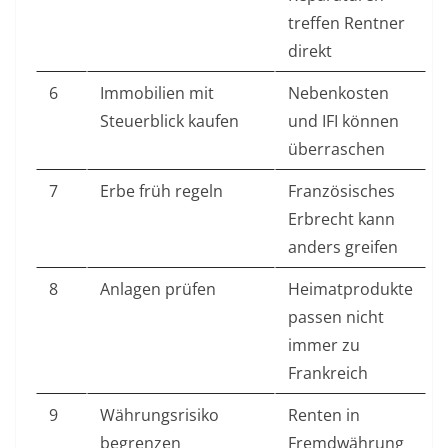
treffen Rentner
direkt
6
Immobilien mit
Nebenkosten
Steuerblick kaufen
und IFI können
überraschen
7
Erbe früh regeln
Französisches
Erbrecht kann
anders greifen
8
Anlagen prüfen
Heimatprodukte
passen nicht
immer zu
Frankreich
9
Währungsrisiko
Renten in
begrenzen
Fremdwährung