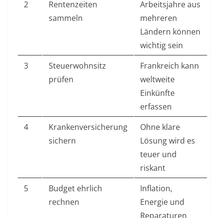
2
Rentenzeiten
Arbeitsjahre aus
sammeln
mehreren
Ländern können
wichtig sein
3
Steuerwohnsitz
Frankreich kann
prüfen
weltweite
Einkünfte
erfassen
4
Krankenversicherung
Ohne klare
sichern
Lösung wird es
teuer und
riskant
5
Budget ehrlich
Inflation,
rechnen
Energie und
Reparaturen