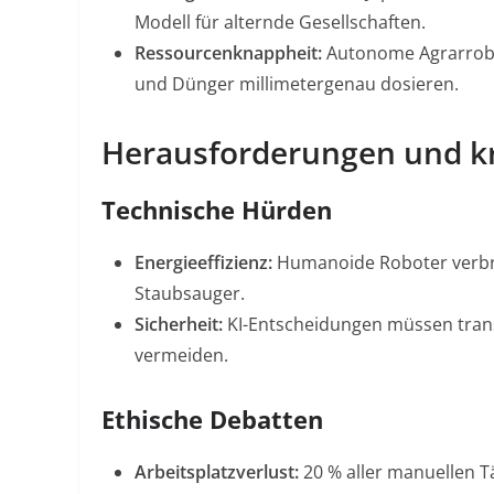
Modell für alternde Gesellschaften
.
Ressourcenknappheit:
Autonome Agrarrobot
und Dünger millimetergenau dosieren
.
Herausforderungen und kr
Technische Hürden
Energieeffizienz:
Humanoide Roboter verbra
Staubsauger
.
Sicherheit:
KI-Entscheidungen müssen transp
vermeiden
.
Ethische Debatten
Arbeitsplatzverlust:
20 % aller manuellen T