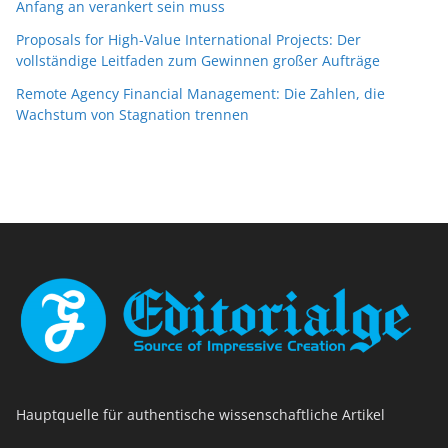
Anfang an verankert sein muss
Proposals for High-Value International Projects: Der
vollständige Leitfaden zum Gewinnen großer Aufträge
Remote Agency Financial Management: Die Zahlen, die
Wachstum von Stagnation trennen
Hauptquelle für authentische wissenschaftliche Artikel