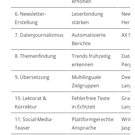
erhöhen
6. Newsletter-
Leserbindung
Newsl
Erstellung
stärken
Hero
7. Datenjournalismus
Automatisierte
AX Se
Berichte
8. Themenfindung
Trends frühzeitig
Datam
erkennen
Perple
9. Übersetzung
Multilinguale
DeepL
Zielgruppen
Langu
10. Lektorat &
Fehlerfreie Texte
Gramm
Korrektur
in Echtzeit
Langu
11. Social-Media-
Plattformgerechte
Write
Teaser
Ansprache
Jaspe