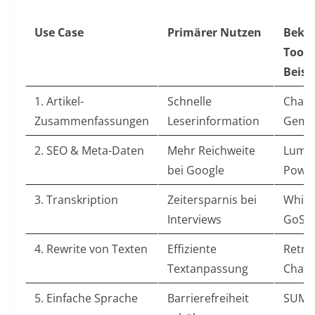
Use Case
Primärer Nutzen
Beka
Tool-
Beisp
1. Artikel-
Schnelle
ChatG
Zusammenfassungen
Leserinformation
Gemin
2. SEO & Meta-Daten
Mehr Reichweite
Lumin
bei Google
Powe
3. Transkription
Zeitersparnis bei
Whisp
Interviews
GoSp
4. Rewrite von Texten
Effiziente
Retre
Textanpassung
Chat
5. Einfache Sprache
Barrierefreiheit
SUMM