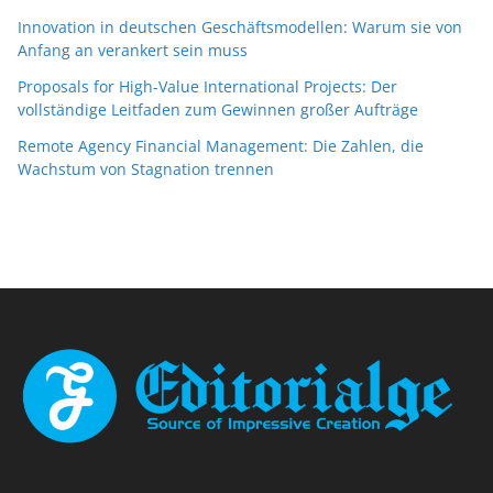
Innovation in deutschen Geschäftsmodellen: Warum sie von
Anfang an verankert sein muss
Proposals for High-Value International Projects: Der
vollständige Leitfaden zum Gewinnen großer Aufträge
Remote Agency Financial Management: Die Zahlen, die
Wachstum von Stagnation trennen