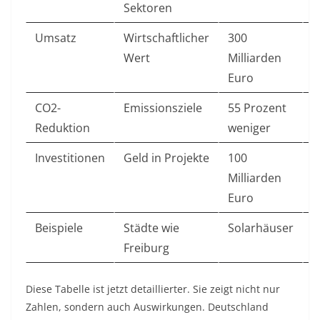
Sektoren
Umsatz
Wirtschaftlicher
300
2
Wert
Milliarden
Euro
CO2-
Emissionsziele
55 Prozent
B
Reduktion
weniger
2
Investitionen
Geld in Projekte
100
2
Milliarden
2
Euro
Beispiele
Städte wie
Solarhäuser
A
Freiburg
Diese Tabelle ist jetzt detaillierter. Sie zeigt nicht nur
Zahlen, sondern auch Auswirkungen. Deutschland