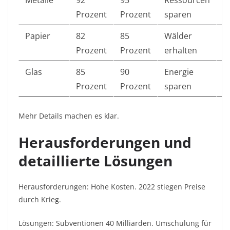
Metalle
92
95
Ressourcen
A
Prozent
Prozent
sparen
B
Papier
82
85
Wälder
Z
Prozent
Prozent
erhalten
Glas
85
90
Energie
F
Prozent
Prozent
sparen
Mehr Details machen es klar.
Herausforderungen und
detaillierte Lösungen
Herausforderungen: Hohe Kosten. 2022 stiegen Preise
durch Krieg.
Lösungen: Subventionen 40 Milliarden. Umschulung für