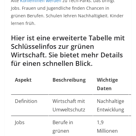
Alte
Kohleminen werden
zu Tech-Parks. Das bringt
Jobs. Frauen und Jugendliche finden Chancen in
grünen Berufen. Schulen lehren Nachhaltigkeit. Kinder
lernen früh.
Hier ist eine erweiterte Tabelle mit
Schlüsselinfos zur grünen
Wirtschaft. Sie bietet mehr Details
für einen schnellen Blick.
Aspekt
Beschreibung
Wichtige
J
Daten
Definition
Wirtschaft mit
Nachhaltige
–
Umweltschutz
Entwicklung
Jobs
Berufe in
1,9
2
grünen
Millionen