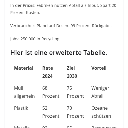
In der Praxis: Fabriken nutzen Abfall als Input. Spart 20
Prozent Kosten.
Verbraucher: Pfand auf Dosen. 99 Prozent Rückgabe.
Jobs: 250.000 in Recycling.
Hier ist eine erweiterte Tabelle.
Material
Rate
Ziel
Vorteil
B
2024
2030
Müll
68
75
Weniger
D
allgemein
Prozent
Prozent
Abfall
r
Plastik
52
70
Ozeane
A
Prozent
Prozent
schützen
S