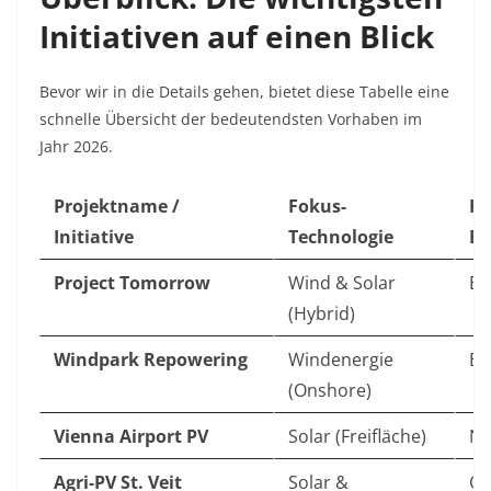
Initiativen auf einen Blick
Bevor wir in die Details gehen, bietet diese Tabelle eine
schnelle Übersicht der bedeutendsten Vorhaben im
Jahr 2026.
Projektname /
Fokus-
Re
Initiative
Technologie
Bu
Project Tomorrow
Wind & Solar
Bu
(Hybrid)
Windpark Repowering
Windenergie
Bu
(Onshore)
Vienna Airport PV
Solar (Freifläche)
Ni
Agri-PV St. Veit
Solar &
Ob