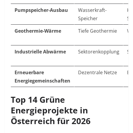
Pumpspeicher-Ausbau
Wasserkraft-
Kä
Speicher
Sa
Geothermie-Wärme
Tiefe Geothermie
Wi
Industrielle Abwärme
Sektorenkopplung
Sc
Erneuerbare
Dezentrale Netze
Bu
Energiegemeinschaften
Top 14 Grüne
Energieprojekte in
Österreich für 2026