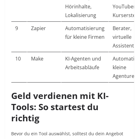
Hörinhalte,
YouTuber,
Lokalisierung
Kurserstell
9
Zapier
Automatisierung
Berater,
für kleine Firmen
virtuelle
Assistente
10
Make
KI-Agenten und
Automatisi
Arbeitsabläufe
kleine
Agenturen
Geld verdienen mit KI-
Tools: So startest du
richtig
Bevor du ein Tool auswählst, solltest du dein Angebot