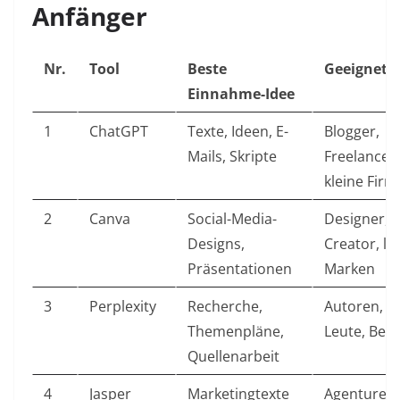
Anfänger
Nr.
Tool
Beste
Geeignet f
Einnahme-Idee
1
ChatGPT
Texte, Ideen, E-
Blogger,
Mails, Skripte
Freelancer,
kleine Fir
2
Canva
Social-Media-
Designer,
Designs,
Creator, lo
Präsentationen
Marken
3
Perplexity
Recherche,
Autoren, S
Themenpläne,
Leute, Bera
Quellenarbeit
4
Jasper
Marketingtexte
Agenturen,