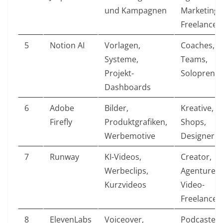
und Kampagnen
Marketing-
Freelancer
5
Notion AI
Vorlagen,
Coaches,
Systeme,
Teams,
Projekt-
Soloprene
Dashboards
6
Adobe
Bilder,
Kreative,
Firefly
Produktgrafiken,
Shops,
Werbemotive
Designer
7
Runway
KI-Videos,
Creator,
Werbeclips,
Agenturen,
Kurzvideos
Video-
Freelancer
8
ElevenLabs
Voiceover,
Podcaster,