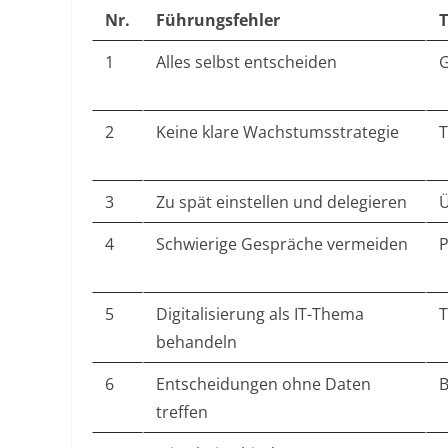
Nr.
Führungsfehler
T
1
Alles selbst entscheiden
G
2
Keine klare Wachstumsstrategie
T
3
Zu spät einstellen und delegieren
Ü
4
Schwierige Gespräche vermeiden
P
5
Digitalisierung als IT-Thema
T
behandeln
6
Entscheidungen ohne Daten
B
treffen