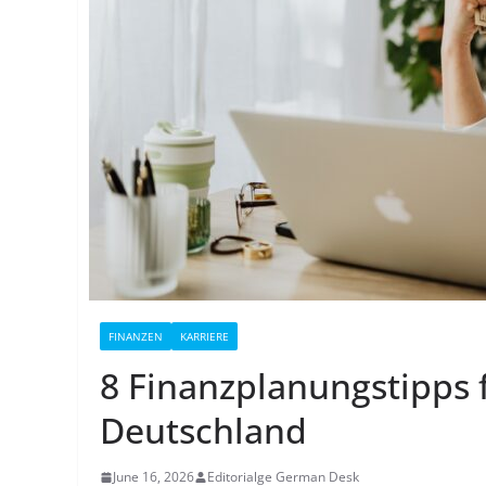
FINANZEN
KARRIERE
8 Finanzplanungstipps f
Deutschland
June 16, 2026
Editorialge German Desk