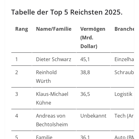
Tabelle der Top 5 Reichsten 2025.
Rang
Name/Familie
Vermögen
Branche
(Mrd.
Dollar)
1
Dieter Schwarz
45,1
Einzelhande
2
Reinhold
38,8
Schraube
Würth
3
Klaus-Michael
36,5
Logistik
Kühne
4
Andreas von
Unbekannt
Tech (Aris
Bechtolsheim
5
Familie
36,1
Auto (BM