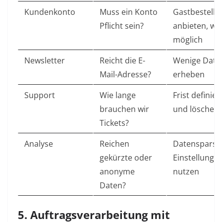
Kundenkonto
Muss ein Konto
Gastbestellu
Pflicht sein?
anbieten, w
möglich
Newsletter
Reicht die E-
Wenige Date
Mail-Adresse?
erheben
Support
Wie lange
Frist definie
brauchen wir
und löschen
Tickets?
Analyse
Reichen
Datenspars
gekürzte oder
Einstellunge
anonyme
nutzen
Daten?
5. Auftragsverarbeitung mit