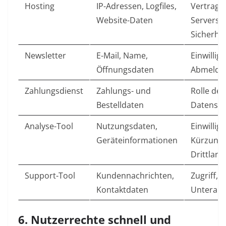
Hosting
IP-Adressen, Logfiles,
Vertrag,
Website-Daten
Serverst
Sicherhei
Newsletter
E-Mail, Name,
Einwillig
Öffnungsdaten
Abmeldu
Zahlungsdienst
Zahlungs- und
Rolle des
Bestelldaten
Datensch
Analyse-Tool
Nutzungsdaten,
Einwilligu
Geräteinformationen
Kürzung,
Drittland
Support-Tool
Kundennachrichten,
Zugriff, L
Kontaktdaten
Unterau
6. Nutzerrechte schnell und