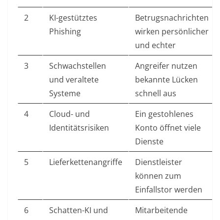
2
KI-gestütztes
Betrugsnachrichten
Phishing
wirken persönlicher
und echter
3
Schwachstellen
Angreifer nutzen
und veraltete
bekannte Lücken
Systeme
schnell aus
4
Cloud- und
Ein gestohlenes
Identitätsrisiken
Konto öffnet viele
Dienste
5
Lieferkettenangriffe
Dienstleister
können zum
Einfallstor werden
6
Schatten-KI und
Mitarbeitende