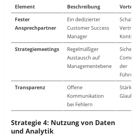
Element
Beschreibung
Vorteil
Fester
Ein dedizierter
Schafft
Ansprechpartner
Customer Success
Vertra
Manager
Kontin
Strategiemeetings
Regelmäßiger
Sichert
Austausch auf
Commi
Managementebene
der
Führun
Transparenz
Offene
Stärkt 
Kommunikation
Glaubw
bei Fehlern
Strategie 4: Nutzung von Daten
und Analytik