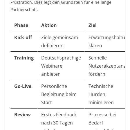
Frustration. Dies legt den Grundstein für eine lange
Partnerschaft.
Phase
Aktion
Ziel
Kick-off
Ziele gemeinsam
Erwartungshaltun
definieren
klären
Training
Deutschsprachige
Schnelle
Webinare
Nutzerakzeptanz
anbieten
fördern
Go-Live
Persönliche
Technische
Begleitung beim
Hürden
Start
minimieren
Review
Erstes Feedback
Prozesse bei
nach 30 Tagen
Bedarf