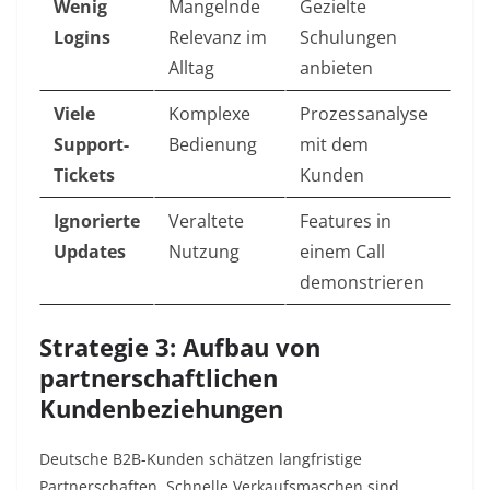
Wenig
Mangelnde
Gezielte
Logins
Relevanz im
Schulungen
Alltag
anbieten
Viele
Komplexe
Prozessanalyse
Support-
Bedienung
mit dem
Tickets
Kunden
Ignorierte
Veraltete
Features in
Updates
Nutzung
einem Call
demonstrieren
Strategie 3: Aufbau von
partnerschaftlichen
Kundenbeziehungen
Deutsche B2B-Kunden schätzen langfristige
Partnerschaften. Schnelle Verkaufsmaschen sind