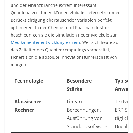
und der Finanzbranche extrem interessant.
Quantenalgorithmen können globale Liefernetze unter
Berücksichtigung abertausender Variablen perfekt
optimieren. In der Chemie- und Pharmaindustrie
beschleunigen sie die Simulation neuer Moleküle zur
Medikamentenentwicklung extrem
. Wer sich heute auf
das Zeitalter des Quantencomputings vorbereitet,
sichert sich die absolute Innovationsführerschaft von
morgen.
Technologie
Besondere
Typisch
Stärke
Anwend
Klassischer
Lineare
Textver
Rechner
Berechnungen,
ERP-Sys
Ausführung von
tägliche
Standardsoftware
Buchha