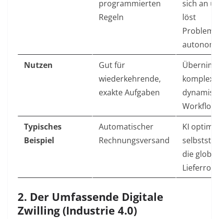
programmierten
sich an u
Regeln
löst
Probleme
autonom
Nutzen
Gut für
Übernim
wiederkehrende,
komplexe
exakte Aufgaben
dynamisc
Workflow
Typisches
Automatischer
KI optimie
Beispiel
Rechnungsversand
selbststä
die global
Lieferrou
2. Der Umfassende Digitale
Zwilling (Industrie 4.0)