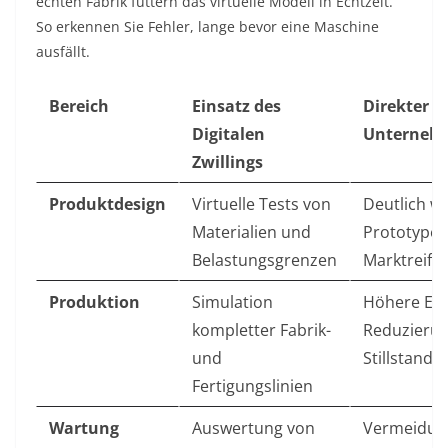
echten Fabrik füttern das virtuelle Modell in Echtzeit.
So erkennen Sie Fehler, lange bevor eine Maschine
ausfällt.
Bereich
Einsatz des
Direkter
Digitalen
Unternehm
Zwillings
Produktdesign
Virtuelle Tests von
Deutlich w
Materialien und
Prototypen
Belastungsgrenzen
Marktreife
Produktion
Simulation
Höhere Effi
kompletter Fabrik-
Reduzieru
und
Stillstandz
Fertigungslinien
Wartung
Auswertung von
Vermeidung